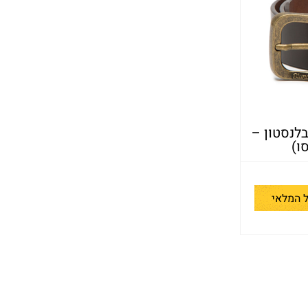
לנסטון –
ו)
 המלאי