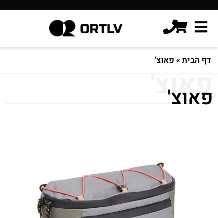
דף הבית
»
פאוצ'
פאוצ'
פאוצ'