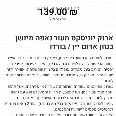
מחיר מוצר אחרי הנחה:
139.00
₪
המלאי אזל
ארנק יוניסקס מעור נאפה מיושן
בגוון אדום יין / בורדו
כארנק לנשים הוא נחשב בינוני קטן, כארנק גברים הוא די גדול. אצלנו
בחנות הוא פופולרי גם לנשים וגם לגברים, בעיקר צעירות וצעירים
יחסית. הארנק בעל גימורים עגלגלים בקצוות שמשווה לו אווירה יותר
ספורטיבית. הארנק בעל סגירה מגנטית, ועשוי עור נאפה איכותי ונעים
למגע.
בארנק שני תאים עמוקים ומרווחים לשטרות או מסמכים, אחד פתוח
ואחד סגור עם רוכסן. תא למטבעות מרווח יחסית גם הוא עם גישה
מבחוץ לנוחות מרבית. 6 תאים לכרטיסי אשראי (התאים רחבים כך
שניתן להכיל יותר מכרטיס אחד בכל תא בנוחות). ועוד 2 תאים פנימיים
לכרטיסים נוספים רישיונות ומסכמים.
הארנק עשוי עור נאפה נעים ורך, ועל אף היותו קטן יש בו מקום