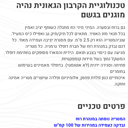
טכנולוגיית הקרבון הגאונית נהיה
מוגנים בגשם
גם ברוח ובסערה. המיני מיני הזו מתגלה כשותף יציב ואמין
בכל תנאי מזג האוויר. מתאים לכל תיק/תיק גב ואפילו כיס המעיל.
עוביהמטריה הוא רק 2.5 ס"מ. עם מסגרת יציבה ועמידה מאוד. כל
דגם נבדק במנהרת רוח של חברת דופלר גרמניה. כל מטריה
מגיעה עם כיסוי בצבע תואם. הידית והמארז מסופקים בחתימת דופלר.
המשקל נמוך בשל מידות קומפקטיות.
פתיחה וסגירה ידנית (לא אוטומטי). בדופלר מאמינים בשימוש
בחומרים
איכותיים כגון פלדת פחמן, אלומיניום ופלדה שיוצרים מטריה אמינה
וחזקה.
פרטים טכניים
המטריה נוסתה במנהרת רוח
נבדקה כעמידה במהירות של 100 קמ"ש