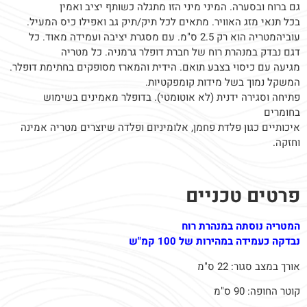
גם ברוח ובסערה. המיני מיני הזו מתגלה כשותף יציב ואמין
בכל תנאי מזג האוויר. מתאים לכל תיק/תיק גב ואפילו כיס המעיל.
עוביהמטריה הוא רק 2.5 ס"מ. עם מסגרת יציבה ועמידה מאוד. כל
דגם נבדק במנהרת רוח של חברת דופלר גרמניה. כל מטריה
מגיעה עם כיסוי בצבע תואם. הידית והמארז מסופקים בחתימת דופלר.
המשקל נמוך בשל מידות קומפקטיות.
פתיחה וסגירה ידנית (לא אוטומטי). בדופלר מאמינים בשימוש
בחומרים
איכותיים כגון פלדת פחמן, אלומיניום ופלדה שיוצרים מטריה אמינה
וחזקה.
פרטים טכניים
המטריה נוסתה במנהרת רוח
נבדקה כעמידה במהירות של 100 קמ"ש
אורך במצב סגור: 22 ס"מ
קוטר החופה: 90 ס"מ