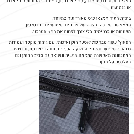
חפצים חשובים כמו ארנק, כסף או דרכון, במיוחד במקומות הומי אדם
או בנסיעות.
בחזית התיק תמצאו כיס מאורך ונוח במיוחד,
המאפשר שליפה מהירה של פריטים שימושיים כמו טלפון,
מפתחות או כרטיסים בלי צורך לפתוח את התא המרכזי.
הפאוץ' עשוי מבד פוליאסטר חזק ואיכותי, עם גימור מוקפד ועמידות
גבוהה לשימוש יומיומי. החלוקה הפנימית נוחה ומאורגנת, והרצועה
המתכווננת מאפשרת התאמה אישית ונשיאה גם סביב המותן וגם
באלכסון על הגוף.