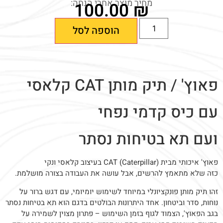
מחיר מוצר אחרי הנחה:
100.00
₪
הוספה לסל
פאוץ' / תיק מותן CAT קלאסי
עם כיס קדמי נפחי
ועם תא בטיחות נסתר
פאוץ' איכותי מבית CAT (Caterpillar) בעיצוב קלאסי ונקי
כזה שלא מתאמץ להרשים, אבל עושה את העבודה בצורה מושלמת.
זהו תיק מותן פונקציונלי במיוחד לשימוש יומיומי, עם דגש ברור על
נוחות, סדר וביטחון. אחד היתרונות הבולטים בדגם הוא תא בטיחות נסתר
בגב הפאוץ', הצמוד לגוף בזמן השימוש – פתרון מצוין לשמירה על