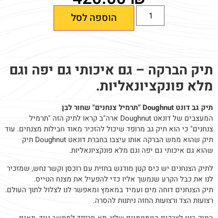
הוספה לסל
תיק הברקה – גם איכותי גם יפה וגם
מלא פונקציונאליות.
תיק גב דונט Doughnut
"תרמיל צנחנים" שחור לבן
המעצבים של דונאט Doughnut ארה"ב קראו לתיק הזה "תרמיל
צנחנים" כי הוא תיק גב מרופד שיכול להזכיר מאוד חבילות מצנחים. עוד
תיק שהוא ממש הברקה אותו עיצבו בחברת דונאט Doughnut תיק
שהוא גם איכותי גם יפה וגם מלא פונקציונאליות.
לתיק הצנחנים יש כיס קטן מודגש בחזית עם רוכסן וקשר נחש, שמזכיר
לנו את כבל הקרע שנמשך אליו כדי להפעיל את מצנח הטייס.
תיק הצנחנים דוחה מים ועמיד במאמץ ומאפשר לנו לצלול לתוך העולם.
רצועות הצד ורצועות החזה ניתנות להסרה.
התיק בנוי לצרכים היומיומיים שלנו, תא מרופד למחשב נייד, תאים