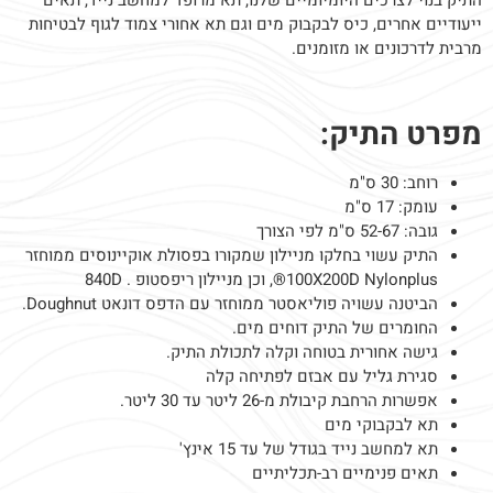
ייעודיים אחרים, כיס לבקבוק מים וגם תא אחורי צמוד לגוף לבטיחות
מרבית לדרכונים או מזומנים.
מפרט התיק:
רוחב: 30 ס"מ
עומק: 17 ס"מ
גובה: 52-67 ס"מ לפי הצורך
התיק עשוי בחלקו מניילון שמקורו בפסולת אוקיינוסים ממוחזר
100X200D Nylonplus®, וכן מניילון ריפסטופ . 840D
הביטנה עשויה פוליאסטר ממוחזר עם הדפס דונאט Doughnut.
החומרים של התיק דוחים מים.
גישה אחורית בטוחה וקלה לתכולת התיק.
סגירת גליל עם אבזם לפתיחה קלה
אפשרות הרחבת קיבולת מ-26 ליטר עד 30 ליטר.
תא לבקבוקי מים
תא למחשב נייד בגודל של עד 15 אינץ'
תאים פנימיים רב-תכליתיים